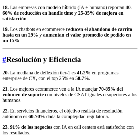
18.
Las empresas con modelo híbrido (IA + humano) reportan
40-
60% de reducción en handle time
y
25-35% de mejora en
satisfacción
.
19.
Los chatbots en ecommerce
reducen el abandono de carrito
hasta en un 29%
y
aumentan el valor promedio de pedido en
un 15%
.
#
Resolución y Eficiencia
20.
La mediana de deflexión tier-1 es
41.2%
en programas
enterprise de CX, con el top 25% en
58.7%
.
21.
Los mejores ecommerce ven a la IA manejar
70-85% del
volumen de soporte
con niveles de CSAT iguales o superiores a los
humanos.
22.
En servicios financieros, el objetivo realista de resolución
autónoma es
60-70%
dada la complejidad regulatoria.
23.
91% de los negocios
con IA en call centers está satisfecho con
los resultados.