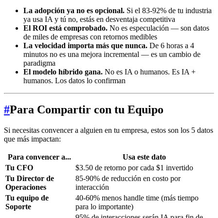
La adopción ya no es opcional.
Si el 83-92% de tu industria
ya usa IA y tú no, estás en desventaja competitiva
El ROI está comprobado.
No es especulación — son datos
de miles de empresas con retornos medibles
La velocidad importa más que nunca.
De 6 horas a 4
minutos no es una mejora incremental — es un cambio de
paradigma
El modelo híbrido gana.
No es IA o humanos. Es IA +
humanos. Los datos lo confirman
#
Para Compartir con tu Equipo
Si necesitas convencer a alguien en tu empresa, estos son los 5 datos
que más impactan:
Para convencer a...
Usa este dato
Tu CFO
$3.50 de retorno por cada $1 invertido
Tu Director de
85-90% de reducción en costo por
Operaciones
interacción
Tu equipo de
40-60% menos handle time (más tiempo
Soporte
para lo importante)
95% de interacciones serán IA para fin de