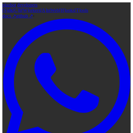
plazbot
/
developers
[S]dk
[C]li
[W]orkers
[A]pi
Web[H]ooks
[T]ools
docs
↗
github
↗
·