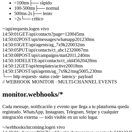
<100ms
├──
rápido
100-500ms
├──
normal
500ms-2s
├──
lento
>2s
└──
crítico
~/api/requests.log
en vivo
14:50:01
GET
/api/contacts?page=1
200
45ms
14:50:02
POST
/api/messages/whatsapp
201
230ms
14:50:03
GET
/api/agents/ag_7x9k2
200
32ms
14:50:05
PUT
/api/contacts/ct_abc123
200
67ms
14:50:08
POST
/api/campaigns/start
201
1,240ms
14:50:10
DELETE
/api/contacts/ct_old456
204
28ms
14:50:12
GET
/api/templates/active
200
18ms
14:50:15
POST
/api/agents/ag_7x9k2/msg
500
5,230ms
└──
http requests
·
status code
·
latency
·
payload
// WEBHOOK MONITOR · MULTI-CHANNEL EVENTS
monitor.webhooks
/
*
Cada mensaje, notificación y evento que llega a tu plataforma queda
registrado. WhatsApp, Instagram, Telegram, Stripe y cualquier
integración externa — todo visible en un solo lugar.
~/webhooks/incoming.log
en vivo